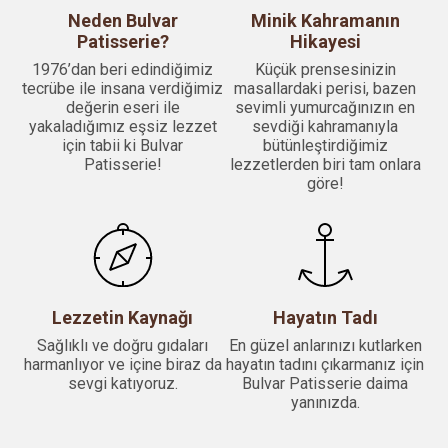
Neden Bulvar
Minik Kahramanın
Patisserie?
Hikayesi
1976’dan beri edindiğimiz
Küçük prensesinizin
tecrübe ile insana verdiğimiz
masallardaki perisi, bazen
değerin eseri ile
sevimli yumurcağınızın en
yakaladığımız eşsiz lezzet
sevdiği kahramanıyla
için tabii ki Bulvar
bütünleştirdiğimiz
Patisserie!
lezzetlerden biri tam onlara
göre!
Lezzetin Kaynağı
Hayatın Tadı
Sağlıklı ve doğru gıdaları
En güzel anlarınızı kutlarken
harmanlıyor ve içine biraz da
hayatın tadını çıkarmanız için
sevgi katıyoruz.
Bulvar Patisserie daima
yanınızda.