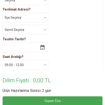
Seçiniz
Muz Çilek
Teslimat Adresi?
10 Dilim
Muz Çikolatalı
15 Dilim
Çilekli Çikolatalı
20 Dilim
Muz Çilek Çikolatalı
25 Dilim
Teslim Tarihi?
Muz Krokan Çikolatalı
30 Dilim
Muz Fıstık Çikolatalı
35 Dilim
Saat Aralığı?
Parça Çikolatalı
Fıstık Çikolatalı
Dilim Fiyatı :
0,00 TL
Ürün Hazırlanma Süresi: 2 gün