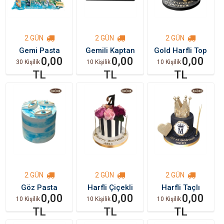
2 GÜN
2 GÜN
2 GÜN
Gemi Pasta
Gemili Kaptan
Gold Harfli Top
0,00
Şapkalı Pasta
0,00
Temalı Doğum
0,00
30 Kişilik
10 Kişilik
10 Kişilik
Günü Pastası
TL
TL
TL
2 GÜN
2 GÜN
2 GÜN
Göz Pasta
Harfli Çiçekli
Harfli Taçlı
0,00
Pasta
0,00
Temalı Doğum
0,00
10 Kişilik
10 Kişilik
10 Kişilik
Günü Pasta
TL
TL
TL