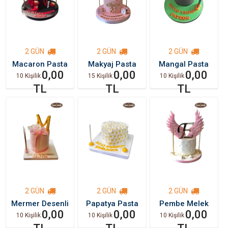
2 GÜN
2 GÜN
2 GÜN
Macaron Pasta
Makyaj Pasta
Mangal Pasta
0,00
0,00
0,00
10 Kişilik
15 Kişilik
10 Kişilik
TL
TL
TL
2 GÜN
2 GÜN
2 GÜN
Mermer Desenli
Papatya Pasta
Pembe Melek
Pasta
0,00
0,00
Kanatlı Tasarım
0,00
10 Kişilik
10 Kişilik
10 Kişilik
Pasta