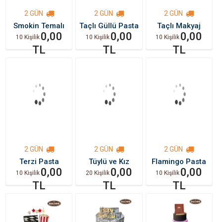
2 GÜN
2 GÜN
2 GÜN
Smokin Temalı
Taçlı Güllü Pasta
Taçlı Makyaj
Pasta
0,00
0,00
Doğum Günü
0,00
10 Kişilik
10 Kişilik
10 Kişilik
Pastası
TL
TL
TL
2 GÜN
2 GÜN
2 GÜN
Terzi Pasta
Tüylü ve Kız
Flamingo Pasta
0,00
Temalı Tasarım
0,00
0,00
10 Kişilik
20 Kişilik
10 Kişilik
Pasta
TL
TL
TL