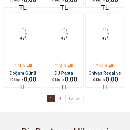
15 Kişilik
10 Kişilik
10 Kişilik
Günü Pastası
TL
TL
TL
2 GÜN
2 GÜN
2 GÜN
Doğum Günü
DJ Pasta
Chivas Regal ve
Dolarlı Pasta
0,00
0,00
Şampanya
0,00
10 Kişilik
10 Kişilik
10 Kişilik
Temalı Doğum
TL
TL
TL
Günü Pastası
1
2
Sonraki