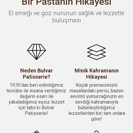
Bir Pastanın Hikayesi
El emeği ve göz nurunun sağlık ve lezzetle
buluşması
Neden Bulvar
Minik Kahramanın
Patisserie?
Hikayesi
1976’dan beri edindiğimiz
Küçük prensesinizin
tecrübe ile insana verdiğimiz
masallardaki perisi, bazen
değerin eseri ile
sevimli yumurcağınızın en
yakaladığımız eşsiz lezzet
sevdiği kahramanıyla
için tabii ki Bulvar
bütünleştirdiğimiz
Patisserie!
lezzetlerden biri tam onlara
göre!