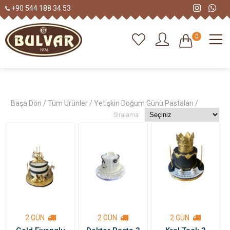
+90 544 188 34 53
0
Başa Dön /
Tüm Ürünler /
Yetişkin Doğum Günü Pastaları /
Sıralama
2 GÜN
2 GÜN
2 GÜN