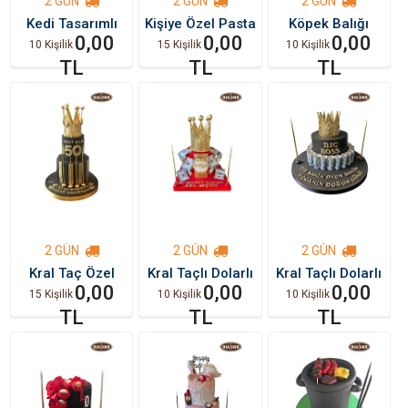
2 GÜN
2 GÜN
2 GÜN
Kedi Tasarımlı
Kişiye Özel Pasta
Köpek Balığı
Pasta
0,00
0,00
Temalı Pasta
0,00
10 Kişilik
15 Kişilik
10 Kişilik
TL
TL
TL
2 GÜN
2 GÜN
2 GÜN
Kral Taç Özel
Kral Taçlı Dolarlı
Kral Taçlı Dolarlı
Pasta
0,00
Kırmızı Pasta
0,00
Pasta
0,00
15 Kişilik
10 Kişilik
10 Kişilik
TL
TL
TL