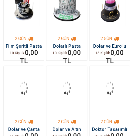
2 GÜN
2 GÜN
2 GÜN
Film Şeritli Pasta
Dolarlı Pasta
Dolar ve Euro’lu
0,00
0,00
Pasta
0,00
10 Kişilik
10 Kişilik
15 Kişilik
TL
TL
TL
2 GÜN
2 GÜN
2 GÜN
Dolar ve Çanta
Dolar ve Altın
Doktor Tasarımlı
Temalı Doğum
0,00
Tasarımlı Pasta
0,00
Pasta
0,00