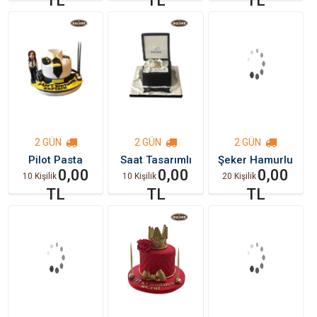
TL
TL
TL
2 GÜN
2 GÜN
2 GÜN
Pilot Pasta
Saat Tasarımlı
Şeker Hamurlu
0,00
Pasta
0,00
Tasarım Dilim
0,00
10 Kişilik
10 Kişilik
20 Kişilik
Pasta
TL
TL
TL