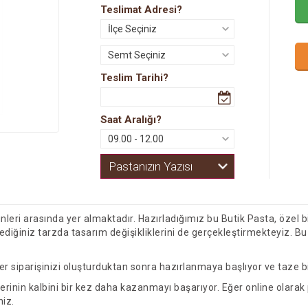
Teslimat Adresi?
10 Dilim
Muz Çilek
15 Dilim
Muz Çikolatalı
20 Dilim
Çilekli Çikolatalı
Teslim Tarihi?
25 Dilim
Muz Çilek Çikolatalı
30 Dilim
Muz Krokan Çikolatalı
Saat Aralığı?
Muz Fıstık Çikolatalı
Parça Çikolatalı
Pastanızın Yazısı
Fıstık Çikolatalı
nleri arasında yer almaktadır. Hazırladığımız bu Butik Pasta, özel bi
ediğiniz tarzda tasarım değişikliklerini de gerçekleştirmekteyiz. Bu 
er siparişinizi oluşturduktan sonra hazırlanmaya başlıyor ve taze bir
erinin kalbini bir kez daha kazanmayı başarıyor. Eğer online olarak p
niz.