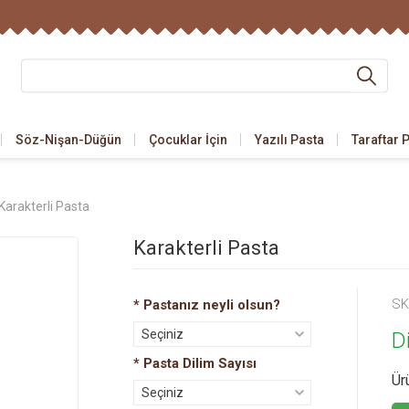
Söz-Nişan-Düğün
Çocuklar İçin
Yazılı Pasta
Taraftar 
Karakterli Pasta
Karakterli Pasta
SK
*
Pastanız neyli olsun?
Seçiniz
Di
*
Pasta Dilim Sayısı
Muzlu
Ür
Seçiniz
Çilekli